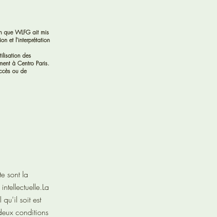
en que WLFG ait mis
on et l'interprétation
ilisation des
ement à Centro Paris.
accès ou de
e sont la
intellectuelle.
La
qu'il soit est
 deux conditions