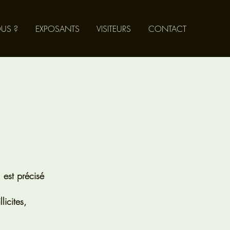
US ?
EXPOSANTS
VISITEURS
CONTACT
 est précisé
licites,