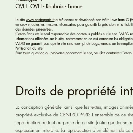
OVH
OVH - Roubaix - France
Le site
www.centroparis.fr
a été conçu et développé par With Love from G (WL
en œuvre toutes les mesures nécessaires pour garantir la précision et la fiabilit
des données présentées.
Centro Paris est le seul responsable des contenus publiés sur le site. WLFG n
informations affichées sur le site, notamment en ce qui concerne les obligati
WLFG ne garantit pas que le site sera exempt de bugs, erreurs ou interruptio
l'utilisation du site.
Pour toute question ou problème concernant le site, veuillez contacter Centro P
Droits de propriété int
La conception générale, ainsi que les textes, images animées
propriété exclusive de CENTRO PARIS.
L'ensemble de ce site 
reproduction de tout ou partie de ce site (autre que techniqu
expressément interdite. La reproduction d'un élément de ce s