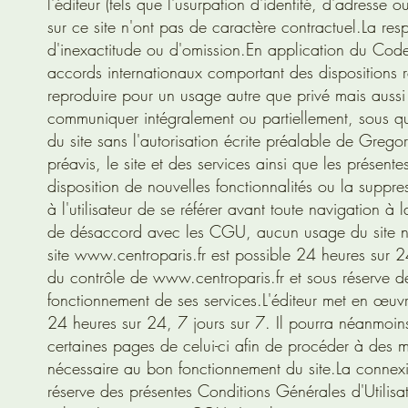
l'éditeur (tels que l'usurpation d'identité, d'adresse 
sur ce site n'ont pas de caractère contractuel.La r
d'inexactitude ou d'omission.En application du Code f
accords internationaux comportant des dispositions re
reproduire pour un usage autre que privé mais aussi de
communiquer intégralement ou partiellement, sous qu
du site sans l'autorisation écrite préalable de Grego
préavis, le site et des services ainsi que les prése
disposition de nouvelles fonctionnalités ou la suppres
à l'utilisateur de se référer avant toute navigation 
de désaccord avec les CGU, aucun usage du site ne sau
site
www.centroparis.fr
est possible 24 heures sur 2
du contrôle de
www.centroparis.fr
et sous réserve d
fonctionnement de ses services.L'éditeur met en œuvre
24 heures sur 24, 7 jours sur 7. Il pourra néanmoins
certaines pages de celui-ci afin de procéder à des m
nécessaire au bon fonctionnement du site.
La connexi
réserve des présentes Conditions Générales d'Utilisa