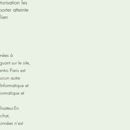
orisation les
orter atteinte
lien
nnées à
uant sur le site,
ntro Paris est
aucun autre
Informatique et
formatique et
isateur.
En
achat,
données n'est