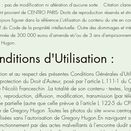
: pas de modification ni altération d'aucune sorte
Citation claire e
rovient de CENTRO PARIS- Droits de reproduction réservés et stri
oujours figurer dans la référence.
L'utilisation du contenu du site en c
2 du Code de la propriété intellectuelle. Outre des dommages et intér
anctionnée de 300 000 euros d'amende et/ou de 3 ans d'emprisonnem
ry Hugon.
ditions d'Utilisation :
tation et au respect des présentes Conditions Générales d'Utili
protection du Droit d'Auteur, posé par l'article L.111-1 du
 de Nicolò Franceschin .La totalité de son contenu - textes, log
 reproduction, diffusion, modification, transmission (par té
partielle (autre que celle prévue à l'article L 122-5 du CP
sse de Gregory Hugon .Toutes les photos du site
www.centrop
ilisées sans l'autorisation de Gregory Hugon.En naviguant su
onctionnement par des actes malveillants à l'encontre dudit 