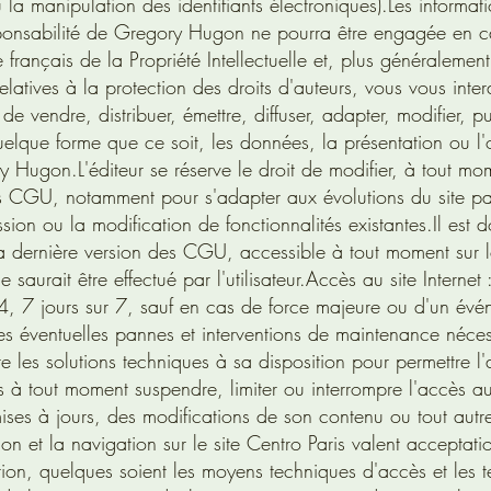
ou la manipulation des identifiants électroniques).Les informat
esponsabilité de Gregory Hugon ne pourra être engagée en c
rançais de la Propriété Intellectuelle et, plus généralement,
latives à la protection des droits d'auteurs, vous vous inter
 vendre, distribuer, émettre, diffuser, adapter, modifier, pu
elque forme que ce soit, les données, la présentation ou l'
ry Hugon.L'éditeur se réserve le droit de modifier, à tout mo
ntes CGU, notamment pour s'adapter aux évolutions du site pa
sion ou la modification de fonctionnalités existantes.Il est 
à la dernière version des CGU, accessible à tout moment sur l
rait être effectué par l'utilisateur.Accès au site Internet 
4, 7 jours sur 7, sauf en cas de force majeure ou d'un évé
es éventuelles pannes et interventions de maintenance néce
 les solutions techniques à sa disposition pour permettre l'
 à tout moment suspendre, limiter ou interrompre l'accès au
ises à jours, des modifications de son contenu ou tout autr
on et la navigation sur le site Centro Paris valent acceptati
tion, quelques soient les moyens techniques d'accès et les 