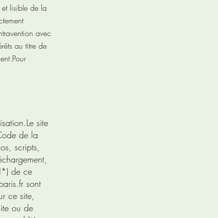
t lisible de la
ctement
ontravention avec
êts au titre de
ent.
Pour
sation.Le site
 Code de la
os, scripts,
léchargement,
I*) de ce
aris.fr
sont
r ce site,
site ou de