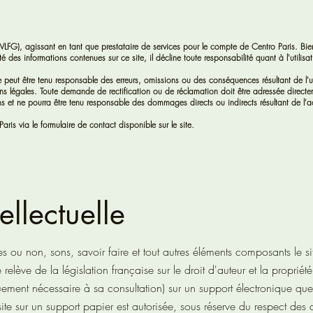
FG), agissant en tant que prestataire de services pour le compte de Centro Paris. Bi
é des informations contenues sur ce site, il décline toute responsabilité quant à l'utilisati
e peut être tenu responsable des erreurs, omissions ou des conséquences résultant de l'ut
ons légales. Toute demande de rectification ou de réclamation doit être adressée direct
ns et ne pourra être tenu responsable des dommages directs ou indirects résultant de l'
aris via le formulaire de contact disponible sur le site.
ellectuelle
 ou non, sons, savoir faire et tout autres éléments composants le sit
relève de la législation française sur le droit d'auteur et la propriété 
ement nécessaire à sa consultation) sur un support électronique quel 
ite sur un support papier est autorisée, sous réserve du respect des