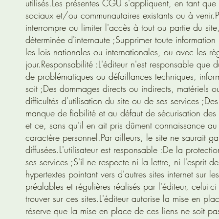
utilisés.
Les présentes CGU s'appliquent, en tant que d
sociaux et/ou communautaires existants ou à venir.
P
interrompre ou limiter l'accès à tout ou partie du site
déterminée d'internaute ;
Supprimer toute information
les lois nationales ou internationales, ou avec les rè
jour.
Responsabilité :
L'éditeur n'est responsable que d
de problématiques ou défaillances techniques, inform
soit ;
Des dommages directs ou indirects, matériels ou i
difficultés d'utilisation du site ou de ses services ;
Des 
manque de fiabilité et au défaut de sécurisation des 
et ce, sans qu'il en ait pris dûment connaissance a
caractère personnel.
Par ailleurs, le site ne saurait g
diffusées.
L'utilisateur est responsable :
De la protectio
ses services ;
S'il ne respecte ni la lettre, ni l'esprit
hypertextes pointant vers d'autres sites internet sur 
préalables et régulières réalisés par l'éditeur, celui-
trouver sur ces sites.
L'éditeur autorise la mise en pl
réserve que la mise en place de ces liens ne soit pas