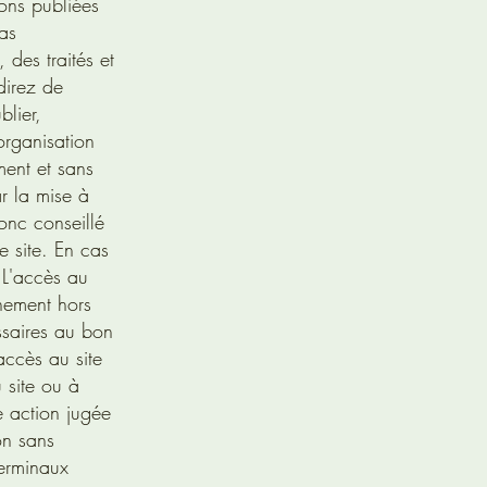
ions publiées
as
 des traités et
direz de
blier,
organisation
ment et sans
r la mise à
donc conseillé
e site. En cas
:L'accès au
nement hors
ssaires au bon
accès au site
 site ou à
e action jugée
on sans
terminaux