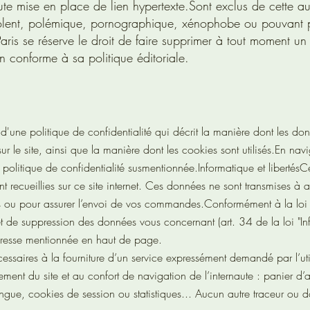
oute mise en place de lien hypertexte.
Sont exclus de cette aut
, violent, polémique, pornographique, xénophobe ou pouvant p
Paris se réserve le droit de faire supprimer à tout moment un 
non conforme à sa politique éditoriale.
d'une politique de confidentialité qui décrit la manière dont les do
sur le site, ainsi que la manière dont les cookies sont utilisés.
En navig
a politique de confidentialité susmentionnée.
Informatique et libertés
Ce
t recueillies sur ce site internet. Ces données ne sont transmises à 
s ou pour assurer l’envoi de vos commandes.
Conformément à la loi 
 et de suppression des données vous concernant (art. 34 de la loi "In
'adresse mentionnée en haut de page.
écessaires à la fourniture d’un service expressément demandé par l’util
ment du site et au confort de navigation de l’internaute : panier d’
langue, cookies de session ou statistiques... Aucun autre traceur ou 