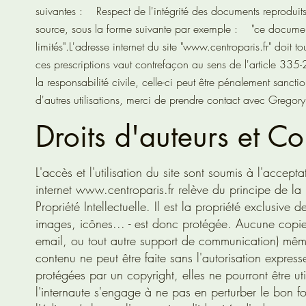
suivantes :
Respect de l'intégrité des documents reproduits 
source, sous la forme suivante par exemple :
"ce document p
limités".
L'adresse internet du site "
www.centroparis.fr
" doit t
ces prescriptions vaut contrefaçon au sens de l'article 335-
la responsabilité civile, celle-ci peut être pénalement s
d'autres utilisations, merci de prendre contact avec Grego
Droits d'auteurs et Con
L'accès et l'utilisation du site sont soumis à l'accep
internet
www.centroparis.fr
relève du principe de la 
Propriété Intellectuelle. Il est la propriété exclusive
images, icônes... - est donc protégée. Aucune copie,
email, ou tout autre support de communication) même 
contenu ne peut être faite sans l'autorisation expre
protégées par un copyright, elles ne pourront être ut
l'internaute s'engage à ne pas en perturber le bon f