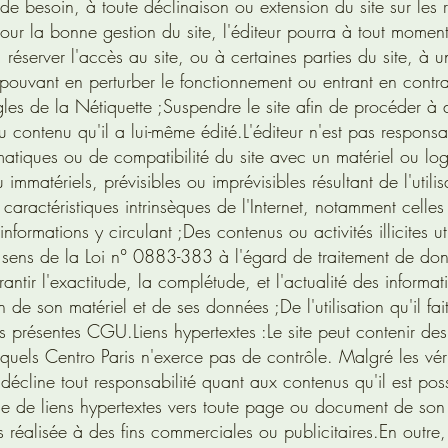
e besoin, à toute déclinaison ou extension du site sur les 
our la bonne gestion du site, l'éditeur pourra à tout moment
, réserver l'accès au site, ou à certaines parties du site, à 
 pouvant en perturber le fonctionnement ou entrant en contr
gles de la Nétiquette ;
Suspendre le site afin de procéder à 
u contenu qu'il a lui-même édité.
L'éditeur n'est pas responsa
atiques ou de compatibilité du site avec un matériel ou logi
mmatériels, prévisibles ou imprévisibles résultant de l'utili
caractéristiques intrinsèques de l'Internet, notamment celles
informations y circulant ;
Des contenus ou activités illicites ut
u sens de la Loi n° 0883-383 à l'égard de traitement de do
arantir l'exactitude, la complétude, et l'actualité des informat
n de son matériel et de ses données ;
De l'utilisation qu'il fa
 des présentes CGU.
Liens hypertextes :
Le site peut contenir des
lesquels Centro Paris n'exerce pas de contrôle. Malgré les véri
ci décline tout responsabilité quant aux contenus qu'il est pos
ace de liens hypertextes vers toute page ou document de son 
 réalisée à des fins commerciales ou publicitaires.
En outre,