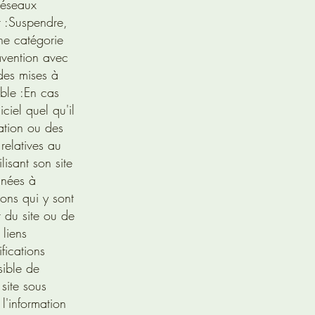
réseaux
 :
Suspendre,
une catégorie
avention avec
des mises à
ble :
En cas
ciel quel qu'il
sation ou des
 relatives au
ilisant son site
nnées à
ions qui y sont
it du site ou de
 liens
fications
sible de
site sous
 l'information